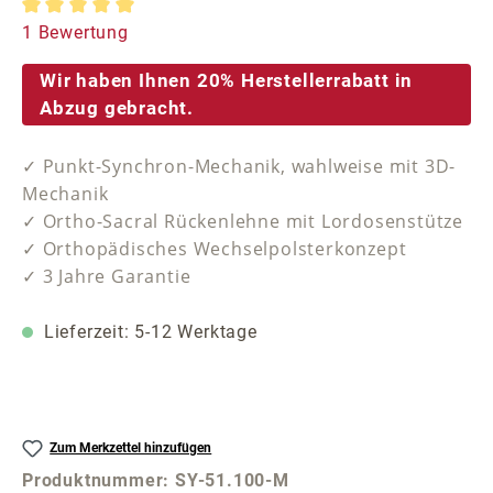
Durchschnittliche Bewertung von 5 von 5 Sternen
1 Bewertung
Wir haben Ihnen 20% Herstellerrabatt in
Abzug gebracht.
✓ Punkt-Synchron-Mechanik, wahlweise mit 3D-
Mechanik
✓ Ortho-Sacral Rückenlehne mit Lordosenstütze
✓ Orthopädisches Wechselpolsterkonzept
✓ 3 Jahre Garantie
Lieferzeit: 5-12 Werktage
Zum Merkzettel hinzufügen
Produktnummer:
SY-51.100-M