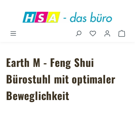
Zum Hauptinhalt springen
Du hast 0 Produ
Ware
Earth M - Feng Shui
Bürostuhl mit optimaler
Beweglichkeit