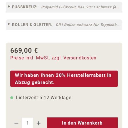
FUSSKREUZ:
Polyamid Fußkreuz RAL 9011 schwarz [44]
ROLLEN & GLEITER:
DR1 Rollen schwarz für Teppichböden [10]
669,00 €
Regulärer Preis:
Preise inkl. MwSt. zzgl. Versandkosten
Wir haben Ihnen 20% Herstellerrabatt in
Abzug gebracht.
Lieferzeit: 5-12 Werktage
Produkt Anzahl: Gib den gewünschten We
In den Warenkorb