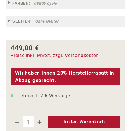
FARBEN:
CSE06 Cycle
GLEITER:
Ohne Gleiter
449,00 €
Regulärer Preis:
Preise inkl. MwSt. zzgl. Versandkosten
Wir haben Ihnen 20% Herstellerrabatt in
Abzug gebracht.
Lieferzeit: 2-5 Werktage
Produkt Anzahl: Gib den gewünschten We
In den Warenkorb