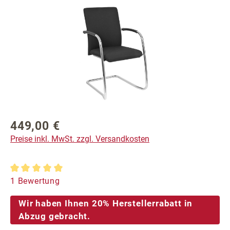
Bildergalerie überspringen
449,00 €
Regulärer Preis:
Preise inkl. MwSt. zzgl. Versandkosten
Durchschnittliche Bewertung von 5 von 5 Sternen
1 Bewertung
Wir haben Ihnen 20% Herstellerrabatt in
Abzug gebracht.