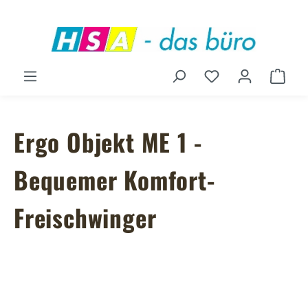
Zum Hauptinhalt springen
Du hast 0 Produ
Ware
Ergo Objekt ME 1 -
Bequemer Komfort-
Freischwinger