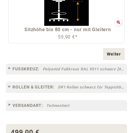
Sitzhöhe bis 80 cm - nur mit Gleitern
59,90 €*
Weiter
FUSSKREUZ:
Polyamid Fußkreuz RAL 9011 schwarz [44]
ROLLEN & GLEITER:
DR1 Rollen schwarz für Teppichböden [10]
VERSANDART:
Teilmontiert
499,00 €
Regulärer Preis: