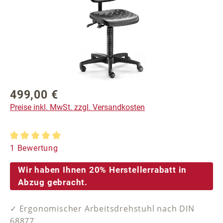
499,00 €
Regulärer Preis:
Preise inkl. MwSt. zzgl. Versandkosten
Durchschnittliche Bewertung von 5 von 5 Sternen
1 Bewertung
Wir haben Ihnen 20% Herstellerrabatt in
Abzug gebracht.
✓ Ergonomischer Arbeitsdrehstuhl nach DIN
68877