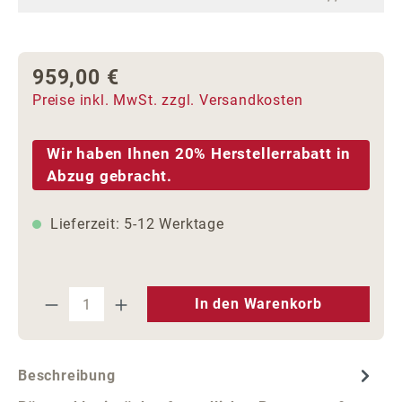
959,00 €
Regulärer Preis:
Preise inkl. MwSt. zzgl. Versandkosten
Wir haben Ihnen 20% Herstellerrabatt in
Abzug gebracht.
Lieferzeit: 5-12 Werktage
Produkt Anzahl: Gib den gewünschten We
In den Warenkorb
Beschreibung