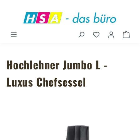
Zum Hauptinhalt springen
Du hast 0 Produ
Ware
Hochlehner Jumbo L -
Luxus Chefsessel
Bildergalerie überspringen