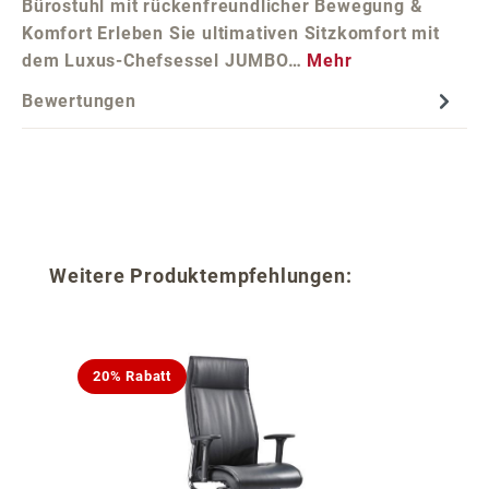
Bürostuhl mit rückenfreundlicher Bewegung &
Komfort Erleben Sie ultimativen Sitzkomfort mit
dem Luxus-Chefsessel JUMBO…
Mehr
Bewertungen
Produktgalerie überspringen
Weitere Produktempfehlungen:
20% Rabatt