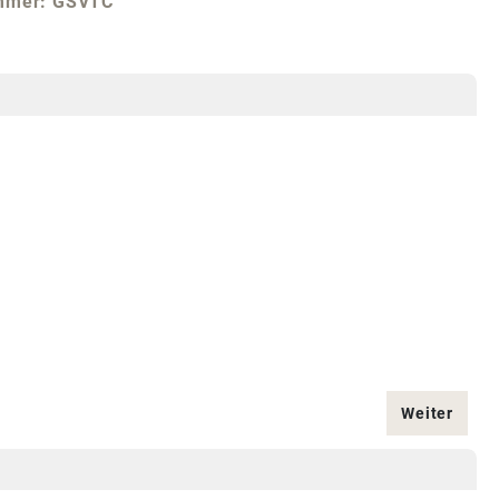
mmer:
GSVTC
Weiter