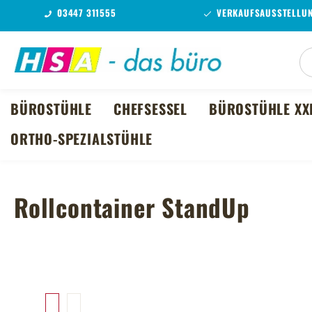
03447 311555
VERKAUFSAUSSTELLUN
m Hauptinhalt springen
Zur Suche springen
Zur Hauptnavigation springen
BÜROSTÜHLE
CHEFSESSEL
BÜROSTÜHLE XX
ORTHO-SPEZIALSTÜHLE
Rollcontainer StandUp
Bildergalerie überspringen