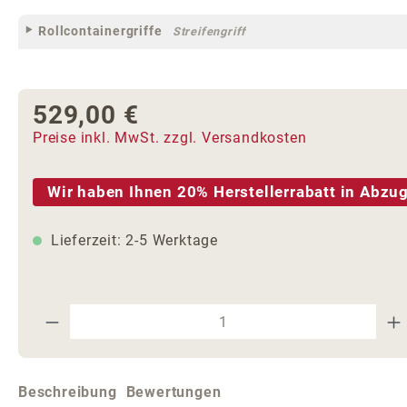
Rollcontainergriffe
Streifengriff
529,00 €
Regulärer Preis:
Preise inkl. MwSt. zzgl. Versandkosten
Wir haben Ihnen 20% Herstellerrabatt in Abzug
Lieferzeit: 2-5 Werktage
Produkt Anzahl: Gib den gewünschte
Beschreibung
Bewertungen