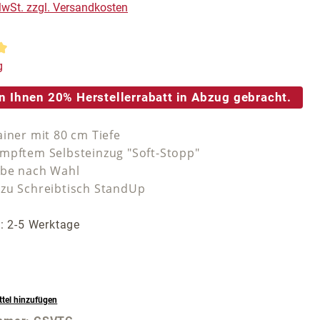
 MwSt. zzgl. Versandkosten
tliche Bewertung von 5 von 5 Sternen
g
n Ihnen 20% Herstellerrabatt in Abzug gebracht.
ainer mit 80 cm Tiefe
mpftem Selbsteinzug "Soft-Stopp"
rbe nach Wahl
zu Schreibtisch StandUp
t: 2-5 Werktage
tel hinzufügen