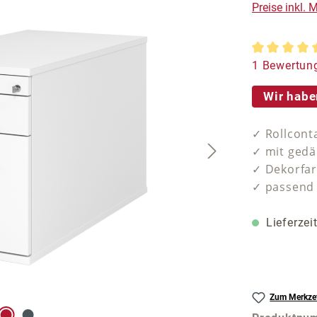
Preise inkl.
Durchschnit
1 Bewertun
Wir habe
✓ Rollcont
✓ mit gedä
✓ Dekorfa
✓ passend 
Lieferzei
Zum Merkzet